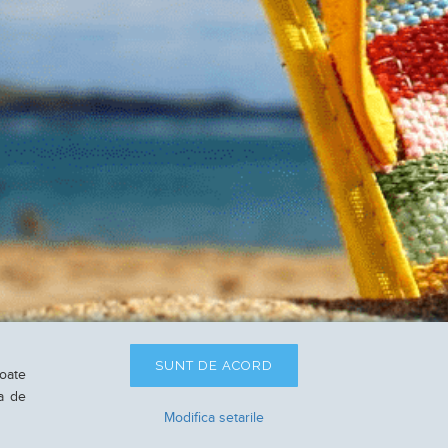
SUNT DE ACORD
toate
ca de
Modifica setarile