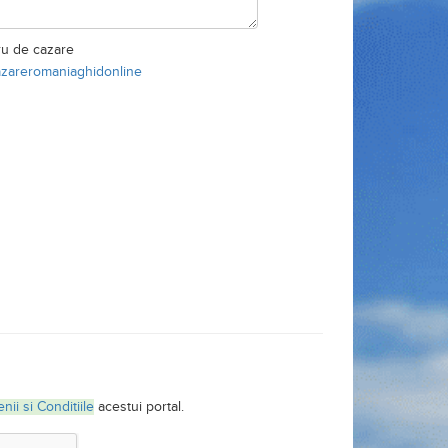
ru de cazare
azareromaniaghidonline
nii si Conditiile
acestui portal.