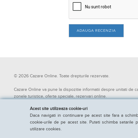
ADAUGA RECENZIA
© 2026 Cazare Online. Toate drepturile rezervate.
Cazare Online va pune la dispozitie informatii despre unitati de c
zonele turistice, oferte speciale, rezervari online.
Utilizand acest serviciu inseamna ca sunteti de acord cu Termenii 
Acest site utilizeaza cookie-uri
utilizare.
Daca navigati in continuare pe acest site fara a schimb
Parteneri Cazare Online
|
Obiective turistice in Romania
cookie-urile de pe acest site. Puteti schimba setarile pr
utilizare cookies.