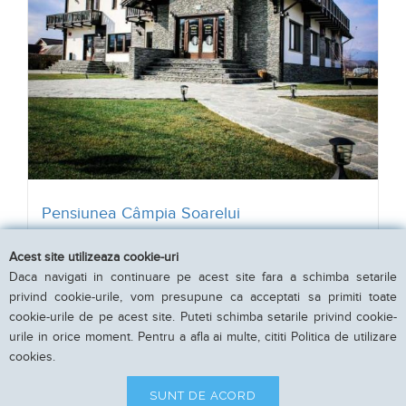
Pensiunea Câmpia Soarelui
Acest site utilizeaza cookie-uri
Apa Neagra, Gorj
Daca navigati in continuare pe acest site fara a schimba setarile
6 camere pentru 12 persoane
privind cookie-urile, vom presupune ca acceptati sa primiti toate
cookie-urile de pe acest site. Puteti schimba setarile privind cookie-
urile in orice moment. Pentru a afla ai multe, cititi Politica de utilizare
300 LEI
cookies.
de la
per noapte
VEZI DETALII
SUNT DE ACORD