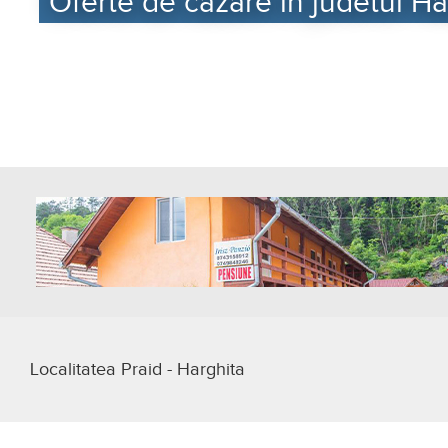
Oferte de cazare in judetul Har
Localitatea Praid - Harghita