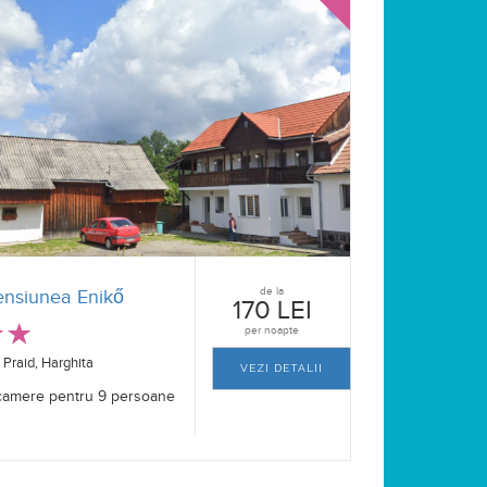
de la
ensiunea Enikő
170 LEI
per noapte
Praid, Harghita
VEZI DETALII
camere pentru 9 persoane