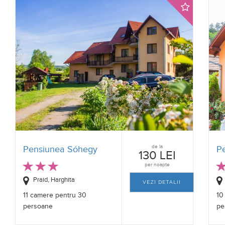
de la
Pensiunea Sóhegy
P
130 LEI
per noapte
Praid, Harghita
VEZI DETALII
11 camere pentru 30
10
persoane
pe