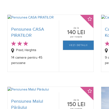
de la
Pensiunea CASA
C
140 LEI
PIRATILOR
K
per noapte
VEZI DETALII
Praid, Harghita
14 camere pentru 45
9 
persoane
pe
de la
Pensiunea Malul
150 LEI
Pârâului
per noapte