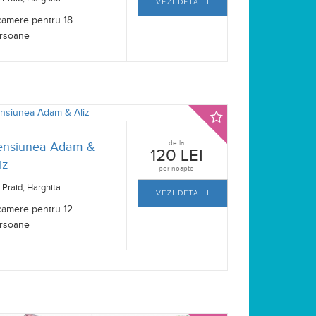
VEZI DETALII
camere pentru 18
rsoane
de la
ensiunea Adam &
120 LEI
iz
per noapte
Praid, Harghita
VEZI DETALII
camere pentru 12
rsoane