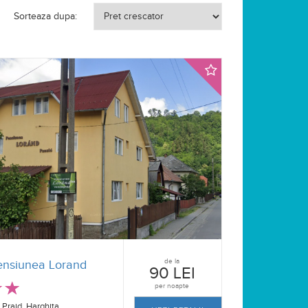
Sorteaza dupa:
de la
ensiunea Lorand
90 LEI
per noapte
Praid, Harghita