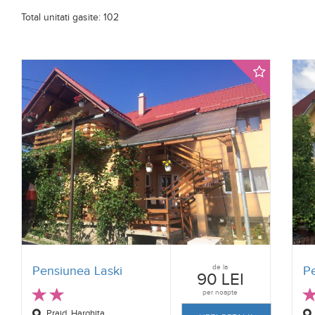
Total unitati gasite: 102
de la
Pensiunea Laski
P
90 LEI
per noapte
Praid, Harghita