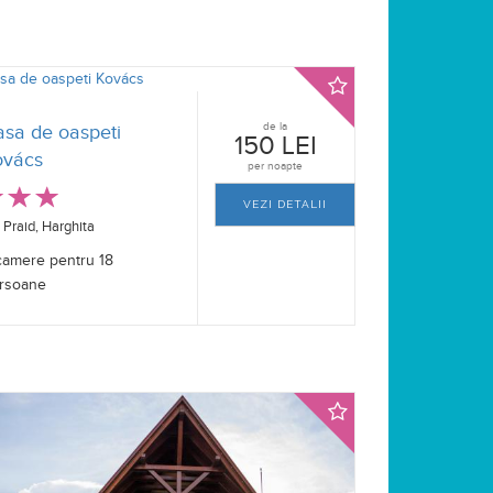
de la
asa de oaspeti
150 LEI
ovács
per noapte
VEZI DETALII
Praid, Harghita
camere pentru 18
rsoane