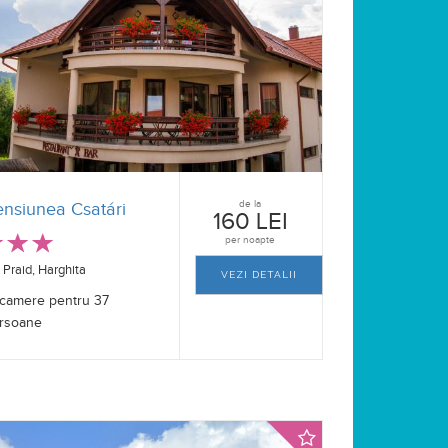
de la
ensiunea Csatári
160 LEI
per noapte
Praid, Harghita
VEZI DETALII
 camere pentru 37
rsoane