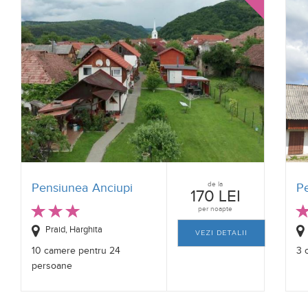
de la
Pensiunea Anciupi
P
170 LEI
per noapte
Praid, Harghita
VEZI DETALII
10 camere pentru 24
3 
persoane