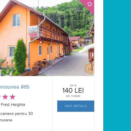
de la
ensiunea IRIS
140 LEI
per noapte
Praid, Harghita
VEZI DETALII
 camere pentru 30
rsoane