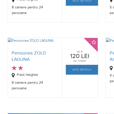
VEZI DETALII
8 camere pentru 24
5 
persoane
pe
de la
Pensiunea ZOLD
P
120 LEI
LAGUNA
Al
per noapte
VEZI DETALII
Praid, Harghita
4 
pe
8 camere pentru 24
persoane