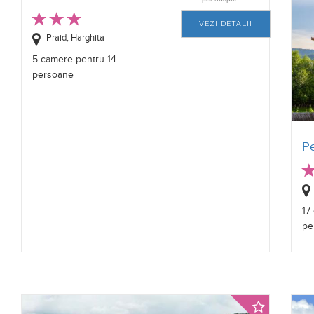
VEZI DETALII
Praid, Harghita
5 camere pentru 14
persoane
P
17
pe