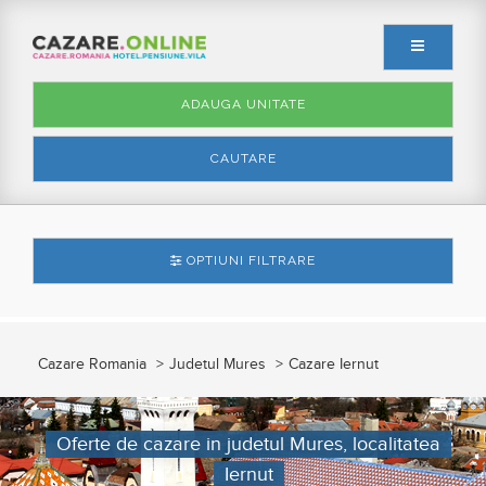
ADAUGA UNITATE
CAUTARE
OPTIUNI FILTRARE
Cazare Romania
Judetul Mures
Cazare Iernut
Oferte de cazare in judetul Mures, localitatea
Iernut