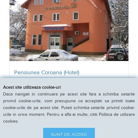
Pensiunea Coroana (Hotel)
Acest site utilizeaza cookie-uri
Iernut, Mures
Daca navigati in continuare pe acest site fara a schimba setarile
16 camere pentru 32 persoane
privind cookie-urile, vom presupune ca acceptati sa primiti toate
cookie-urile de pe acest site. Puteti schimba setarile privind cookie-
urile in orice moment. Pentru a afla ai multe, cititi Politica de utilizare
140 LEI
cookies.
de la
per noapte
VEZI DETALII
SUNT DE ACORD