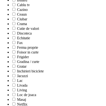
Biliard
Cablu tv
Cazino
Ceaun
Ciubar
Crama
Cutie de valori
Discoteca
Echitatie
Fax
Ferma proprie
Foisor in curte
Frigider
Gradina / curte
Gratar
Inchirieri biciclete
Jacuzzi
Lac
Livada
Living
Loc de joaca
Masaj
Netflix