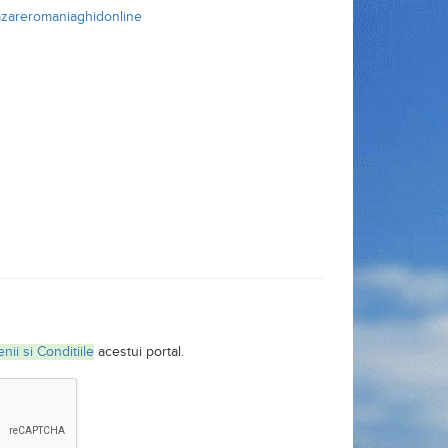
azareromaniaghidonline
nii si Conditiile
acestui portal.