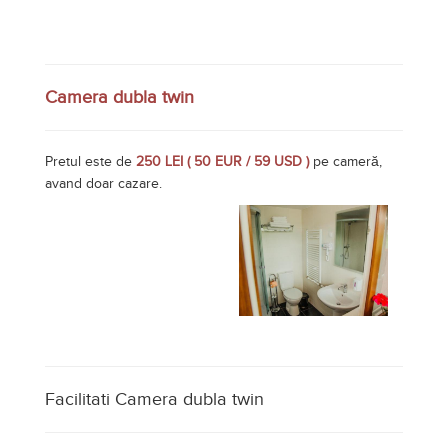
Facilitati Camera dubla twin
Baie
Incalzire centrala
Internet
TV
Inchiriere pentru intreaga unitate
Pretul este de
2000 LEI ( 395 EUR / 465 USD )
pe unitate,