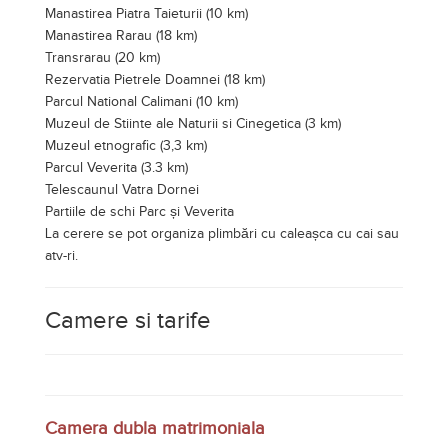
atv-ri.
Camere si tarife
Camera dubla matrimoniala
Pretul este de
250 LEI ( 50 EUR / 59 USD )
pe cameră,
avand doar cazare.