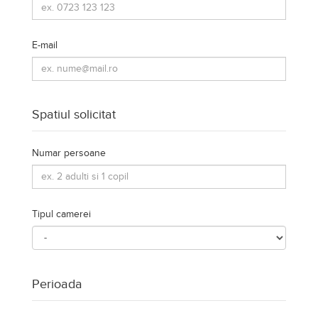
Tipul camerei
Perioada
Data sosirii
Data plecarii
Alte detalii
Mesajul D-voasta