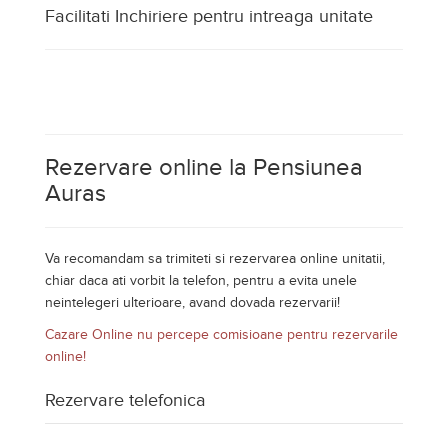
Va recomandam sa trimiteti si rezervarea online unitatii,
chiar daca ati vorbit la telefon, pentru a evita unele
neintelegeri ulterioare, avand dovada rezervarii!
Cazare Online nu percepe comisioane pentru rezervarile
online!
Rezervare telefonica
Am vorbit cu proprietarul la telefon si urmeaza sa ma
cazez la Pensiunea Auras din Dorna Arini
Nu am vorbit inca la telefon cu proprietarul
Datele dumneavoastra de contact
Numele D-voastra