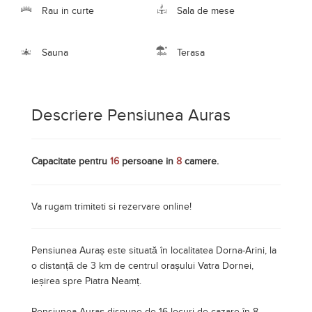
Va rugam trimiteti si rezervare online!
Pensiunea Auraș este situată în localitatea Dorna-Arini, la
o distanță de 3 km de centrul orașului Vatra Dornei,
ieșirea spre Piatra Neamț.
Pensiunea Auraș dispune de 16 locuri de cazare în 8
camere, parcare proprie, curte cu foișor deschis şi închis
incalzit si compet utilat, barbeque, spațiu de joacă pentru
copii, ciubar si sauna contracost (500 lei/zi).
La parterul pensiunii se află un magazin alimentar și bar.
La primul etaj sunt 2 camere cu 2 paturi twin, cu balcon
propriu și baie, iar spre casa scării se afla un living pentru
servirea unei gustări dotat cu filtru de cafea și TV, iar la
etajul al doillea sunt 6 camere cu pat matrimonial.