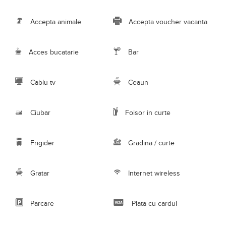
Frigider
Gradina / curte
Gratar
Internet wireless
Parcare
Plata cu cardul
Rau in curte
Sala de mese
Sauna
Terasa
Descriere Pensiunea Auras
Capacitate pentru
16
persoane in
8
camere.