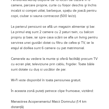
Camerele au vedere la munte și oferă facilități precum TV
cu ecran plat, televiziune prin cablu, frigider. Toate băile
sunt dotate cu duș si uscător de par.
Wi-Fi este disponibil în toata pensiunea gratuit.
În aceasta zonă puteți petrece clipe frumoase, vizitând:
Manastirea Acoperamantul Maicii Domnului (1.4 km
distanță)
Manastirea Piatra Taieturii (10 km)
Manastirea Rarau (18 km)
Transrarau (20 km)
Rezervatia Pietrele Doamnei (18 km)
Parcul National Calimani (10 km)
Muzeul de Stiinte ale Naturii si Cinegetica (3 km)
Muzeul etnografic (3,3 km)
Parcul Veverita (3.3 km)
Telescaunul Vatra Dornei
Partiile de schi Parc și Veverita
La cerere se pot organiza plimbări cu caleașca cu cai sau