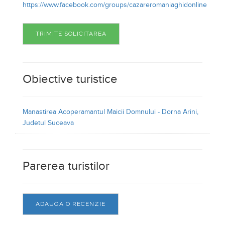
Judetul Suceava
Parerea turistilor
ADAUGA O RECENZIE
© 2026 Cazare Online. Toate drepturile rezervate.
Cazare Online va pune la dispozitie informatii despre
unitati de cazare din toate zonele turistice, oferte
speciale, rezervari online.
Utilizand acest serviciu inseamna ca sunteti de acord cu