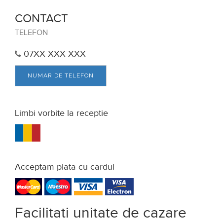
Acceptam plata cu cardul
Facilitati unitate de cazare
Accepta animale
Accepta voucher vacanta
Acces bucatarie
Bar
Cablu tv
Ceaun
Ciubar
Foisor in curte