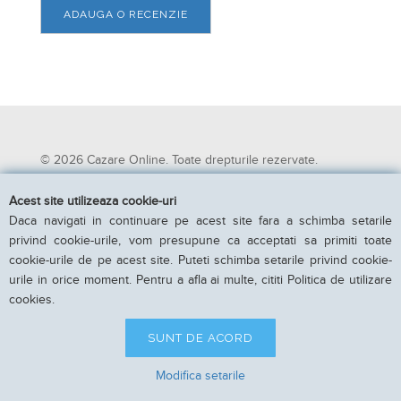
ADAUGA O RECENZIE
© 2026 Cazare Online. Toate drepturile rezervate.
Cazare Online va pune la dispozitie informatii despre
Acest site utilizeaza cookie-uri
unitati de cazare din toate zonele turistice, oferte
Daca navigati in continuare pe acest site fara a schimba setarile
speciale, rezervari online.
privind cookie-urile, vom presupune ca acceptati sa primiti toate
Utilizand acest serviciu inseamna ca sunteti de acord cu
cookie-urile de pe acest site. Puteti schimba setarile privind cookie-
Termenii si conditiile de utilizare.
urile in orice moment. Pentru a afla ai multe, cititi Politica de utilizare
Parteneri Cazare Online
|
Obiective turistice in Romania
cookies.
SUNT DE ACORD
Modifica setarile