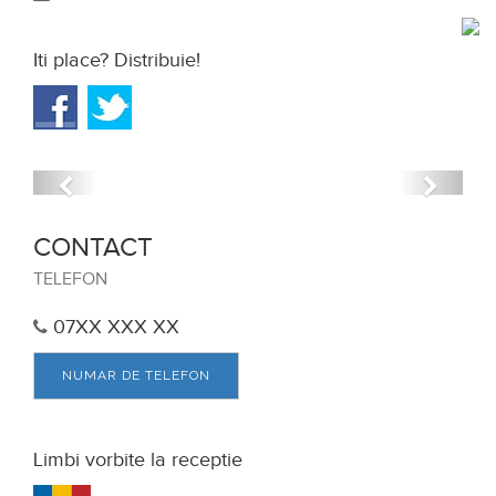
Iti place? Distribuie!
Anterior
Urmat
CONTACT
TELEFON
07XX XXX XX
NUMAR DE TELEFON
Limbi vorbite la receptie