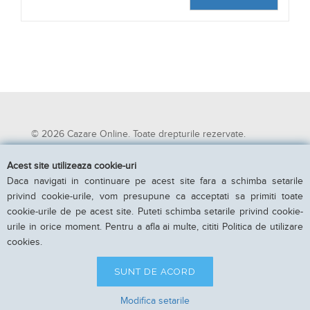
© 2026 Cazare Online. Toate drepturile rezervate.
Cazare Online va pune la dispozitie informatii despre
Acest site utilizeaza cookie-uri
unitati de cazare din toate zonele turistice, oferte
Daca navigati in continuare pe acest site fara a schimba setarile
speciale, rezervari online.
privind cookie-urile, vom presupune ca acceptati sa primiti toate
Utilizand acest serviciu inseamna ca sunteti de acord cu
cookie-urile de pe acest site. Puteti schimba setarile privind cookie-
Termenii si conditiile de utilizare.
urile in orice moment. Pentru a afla ai multe, cititi Politica de utilizare
Parteneri Cazare Online
|
Obiective turistice in Romania
cookies.
SUNT DE ACORD
Modifica setarile