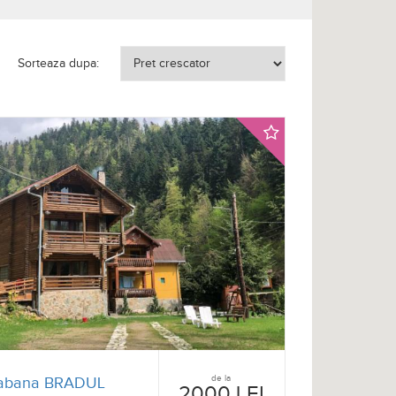
Sorteaza dupa:
de la
abana BRADUL
2000 LEI