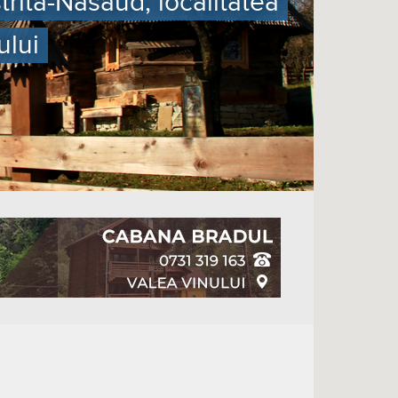
trita-Nasaud, localitatea
ului