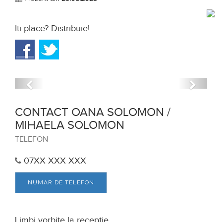
Iti place? Distribuie!
Anterior
Urmat
CONTACT OANA SOLOMON /
MIHAELA SOLOMON
TELEFON
07XX XXX XXX
NUMAR DE TELEFON
Limbi vorbite la receptie