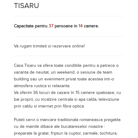
TISARU
Capacitate pentru
37
persoane in
14
camere.
Va rugam trimiteti si rezervare online!
Casa Tisaru va ofera toate conditiile pentru a petrece o
vacanta de neuitat, un weekend, o sesiune de team
building sau un eveniment privat toate acestea intr-o
atmosfera rustica si relaxanta.
Va oferim 36 locuri de cazare în 15 camere spatioase, cu
bai proprii, cu incalzire centrala si apa calda, televiziune
prin cablu si internet prin fibra optica.
Puteti servi o mancare traditionala romaneasca pregatita
cu de mainile dibace ale bucatareselor noastre :
preparate la gratar, fripturi la cuptor, sarmale, tochitura,