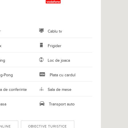
r
Cablu tv
x
Frigider
ing
Loc de joaca
ng-Pong
Plata cu cardul
a de conferinte
Sala de mese
rasa
Transport auto
NLINE
OBIECTIVE TURISTICE