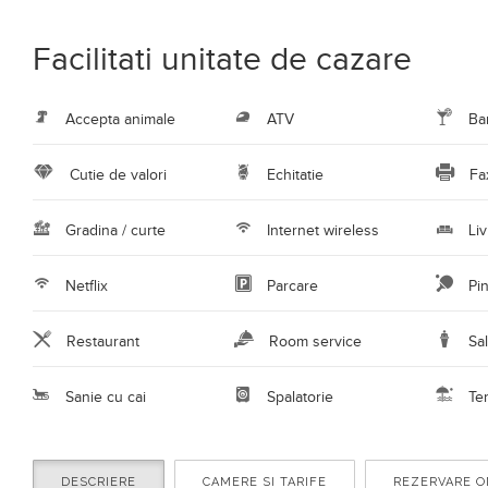
Facilitati unitate de cazare
Accepta animale
ATV
Ba
Cutie de valori
Echitatie
Fa
Gradina / curte
Internet wireless
Liv
Netflix
Parcare
Pi
Restaurant
Room service
Sal
Sanie cu cai
Spalatorie
Te
DESCRIERE
CAMERE SI TARIFE
REZERVARE O