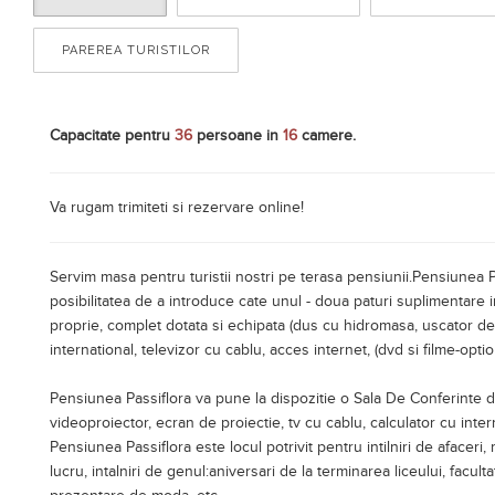
PAREREA TURISTILOR
Capacitate pentru
36
persoane in
16
camere.
Va rugam trimiteti si rezervare online!
Servim masa pentru turistii nostri pe terasa pensiunii.Pensiunea 
posibilitatea de a introduce cate unul - doua paturi suplimentare 
proprie, complet dotata si echipata (dus cu hidromasa, uscator d
international, televizor cu cablu, acces internet, (dvd si filme-optio
Pensiunea Passiflora va pune la dispozitie o Sala De Conferinte de 
videoproiector, ecran de proiectie, tv cu cablu, calculator cu intern
Pensiunea Passiflora este locul potrivit pentru intilniri de afaceri
lucru, intalniri de genul:aniversari de la terminarea liceului, facu