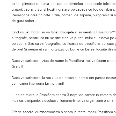
Iarna : plimbari cu sania, saniute pe derdeluș, spectacole folclorice
uratori, capra, ursul și Irozii ), gratare pe zapada cu foc de tabara, 
Revelioane care tin cate 3 zile, oameni de zapada, bulgareala și m
de gura sobei.
Cind va veti hotari sa va faceti bagajele și sa veniti la Passiflora**
autografe, pentru ca nu se știe cind va puteti intilni cu cineva pe 
pe scena! Sau sa va fotografiati cu floarea de passiflora, delicata 
de ore! Si neaparat sa imortalizati cuiburile cu berze, locuite din 
Daca va sarbatoriti ziua de nume la Passiflora, noi va facem cinste
Gratuit!
Daca va sarbatoriti la noi ziua de nastere, primiti din partea noastr
vom canta impreuna La multi ani!
Luna de miere la Passiflora:pentru 3 nopti de cazare in camera de
muzica, sampanie, ciocolata si lumanari) noi va organizam o cina r
Oferiti soacrei dumneavoastra o seara la restaurantul Passiflora s