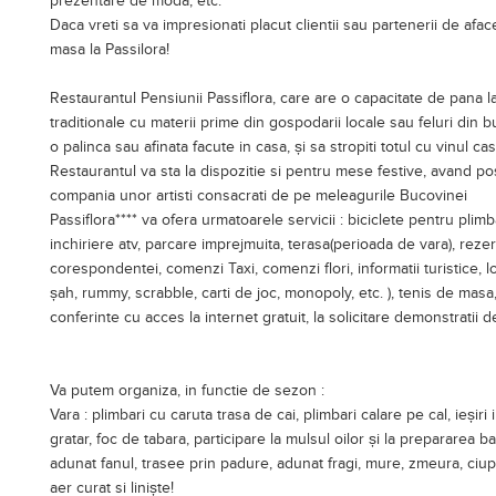
prezentare de moda, etc.
Daca vreti sa va impresionati placut clientii sau partenerii de afaceri
masa la Passilora!
Restaurantul Pensiunii Passiflora, care are o capacitate de pana la
traditionale cu materii prime din gospodarii locale sau feluri din b
o palinca sau afinata facute in casa, și sa stropiti totul cu vinul cas
Restaurantul va sta la dispozitie si pentru mese festive, avand posi
compania unor artisti consacrati de pe meleagurile Bucovinei
Passiflora**** va ofera urmatoarele servicii : biciclete pentru plimba
inchiriere atv, parcare imprejmuita, terasa(perioada de vara), rezer
corespondentei, comenzi Taxi, comenzi flori, informatii turistice, l
șah, rummy, scrabble, carti de joc, monopoly, etc. ), tenis de masa,
conferinte cu acces la internet gratuit, la solicitare demonstratii d
Va putem organiza, in functie de sezon :
Vara : plimbari cu caruta trasa de cai, plimbari calare pe cal, ieșiri 
gratar, foc de tabara, participare la mulsul oilor și la prepararea b
adunat fanul, trasee prin padure, adunat fragi, mure, zmeura, ciupe
aer curat si liniște!