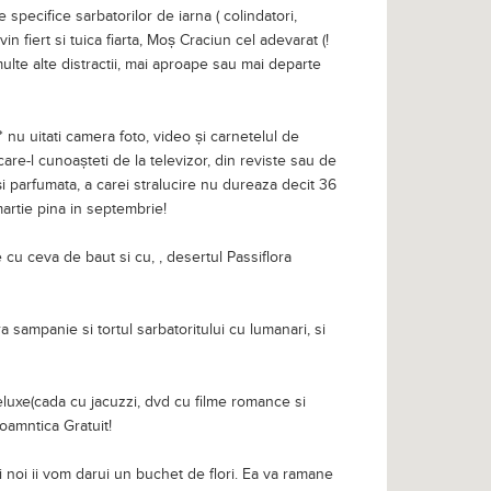
 specifice sarbatorilor de iarna ( colindatori,
vin fiert si tuica fiarta, Moș Craciun cel adevarat (!
ulte alte distractii, mai aproape sau mai departe
** nu uitati camera foto, video și carnetelul de
care-l cunoașteti de la televizor, din reviste sau de
și parfumata, a carei stralucire nu dureaza decit 36
martie pina in septembrie!
 cu ceva de baut si cu, , desertul Passiflora
a sampanie si tortul sarbatoritului cu lumanari, si
luxe(cada cu jacuzzi, dvd cu filme romance si
oamntica Gratuit!
i noi ii vom darui un buchet de flori. Ea va ramane