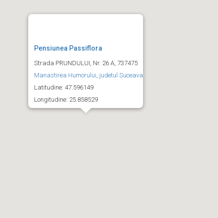
Pensiunea Passiflora
Strada PRUNDULUI, Nr. 26 A, 737475
Manastirea Humorului
,
judetul Suceava
Latitudine: 47.596149
Longitudine: 25.858529