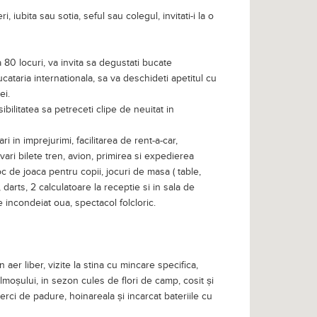
, iubita sau sotia, seful sau colegul, invitati-i la o
 80 locuri, va invita sa degustati bucate
ucataria internationala, sa va deschideti apetitul cu
ei.
bilitatea sa petreceti clipe de neuitat in
ri in imprejurimi, facilitarea de rent-a-car,
vari bilete tren, avion, primirea si expedierea
oc de joaca pentru copii, jocuri de masa ( table,
 darts, 2 calculatoare la receptie si in sala de
e incondeiat oua, spectacol folcloric.
in aer liber, vizite la stina cu mincare specifica,
almoșului, in sezon cules de flori de camp, cosit și
rci de padure, hoinareala și incarcat bateriile cu