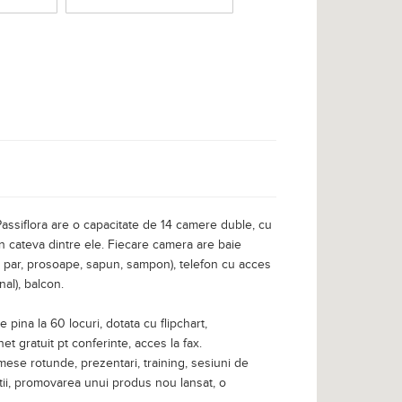
Passiflora are o capacitate de 14 camere duble, cu
in cateva dintre ele. Fiecare camera are baie
e par, prosoape, sapun, sampon), telefon cu acces
nal), balcon.
pina la 60 locuri, dotata cu flipchart,
et gratuit pt conferinte, acces la fax.
, mese rotunde, prezentari, training, sesiuni de
ltatii, promovarea unui produs nou lansat, o