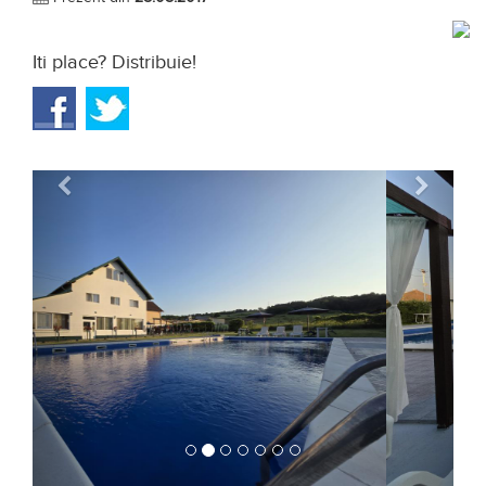
Iti place? Distribuie!
Anterior
Urmat