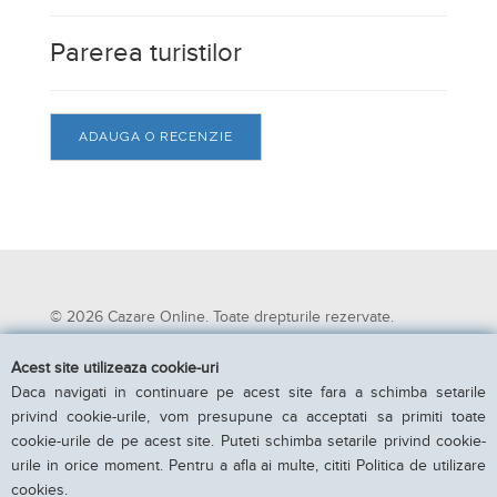
Parerea turistilor
ADAUGA O RECENZIE
© 2026 Cazare Online. Toate drepturile rezervate.
Cazare Online va pune la dispozitie informatii despre
Acest site utilizeaza cookie-uri
unitati de cazare din toate zonele turistice, oferte
Daca navigati in continuare pe acest site fara a schimba setarile
speciale, rezervari online.
privind cookie-urile, vom presupune ca acceptati sa primiti toate
Utilizand acest serviciu inseamna ca sunteti de acord cu
cookie-urile de pe acest site. Puteti schimba setarile privind cookie-
Termenii si conditiile de utilizare.
urile in orice moment. Pentru a afla ai multe, cititi Politica de utilizare
Parteneri Cazare Online
|
Obiective turistice in Romania
cookies.