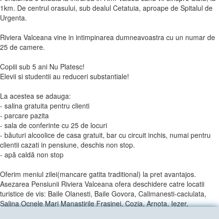
1km. De centrul orasului, sub dealul Cetatuia, aproape de Spitalul de
Urgenta.
Riviera Valceana vine in intimpinarea dumneavoastra cu un numar de
25 de camere.
Copiii sub 5 ani Nu Platesc!
Elevii si studentii au reduceri substantiale!
La acestea se adauga:
- salina gratuita pentru clienti
- parcare pazita
- sala de conferinte cu 25 de locuri
- băuturi alcoolice de casa gratuit, bar cu circuit inchis, numai pentru
clientii cazati in pensiune, deschis non stop.
- apă caldă non stop
Oferim meniul zilei(mancare gatita traditional) la pret avantajos.
Asezarea Pensiunii Riviera Valceana ofera deschidere catre locatii
turistice de vis: Baile Olanesti, Baile Govora, Calimanesti-caciulata,
Salina Ocnele Mari Manastirile Frasinei, Cozia, Arnota, Iezer,
Pahomie, Patrunsa, zonele montane Cozia, Buila-vanturarita se afla in