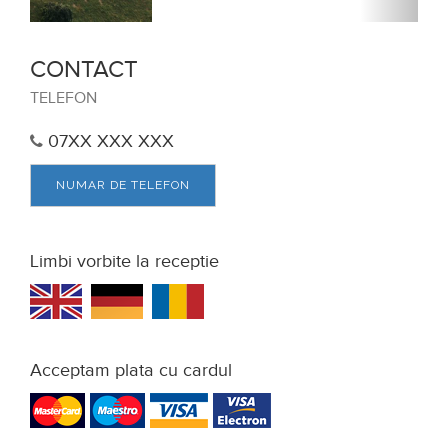
Limbi vorbite la receptie
Acceptam plata cu cardul
Facilitati unitate de cazare
Accepta voucher vacanta
Bar
Demipensiune
Foisor in curte
Gradina / curte
Gratar