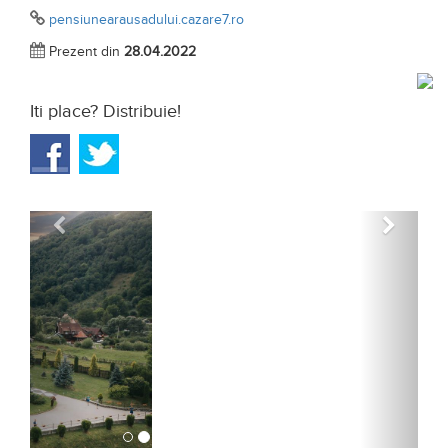
pensiunearausadului.cazare7.ro
Prezent din
28.04.2022
Iti place? Distribuie!
Anterior
Urmat
CONTACT
TELEFON
07XX XXX XXX
NUMAR DE TELEFON