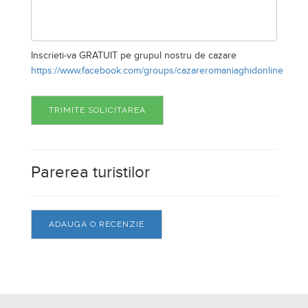
Parerea turistilor
ADAUGA O RECENZIE
© 2026 Cazare Online. Toate drepturile rezervate.
Cazare Online va pune la dispozitie informatii despre
unitati de cazare din toate zonele turistice, oferte
speciale, rezervari online.
Utilizand acest serviciu inseamna ca sunteti de acord cu
Termenii si conditiile de utilizare.
Parteneri Cazare Online
|
Obiective turistice in Romania