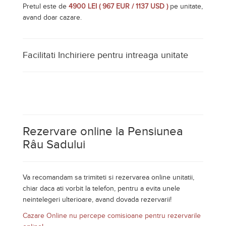
Rezervare online la Pensiunea
Râu Sadului
Va recomandam sa trimiteti si rezervarea online unitatii,
chiar daca ati vorbit la telefon, pentru a evita unele
neintelegeri ulterioare, avand dovada rezervarii!
Cazare Online nu percepe comisioane pentru rezervarile
online!
Rezervare telefonica
Am vorbit cu proprietarul la telefon si urmeaza sa ma
cazez la Pensiunea Râu Sadului din Rau Sadului
Nu am vorbit inca la telefon cu proprietarul
Datele dumneavoastra de contact