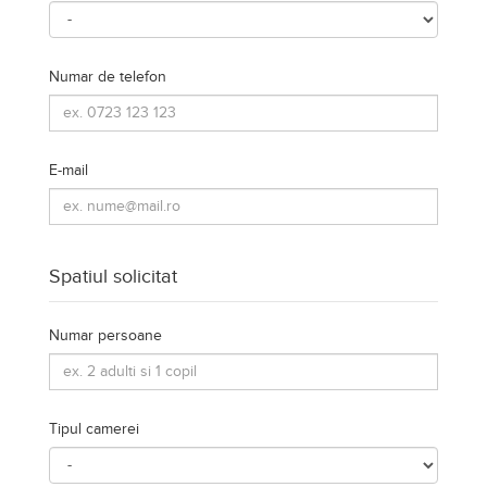
Spatiul solicitat
Numar persoane
Tipul camerei
Perioada
Data sosirii
Data plecarii