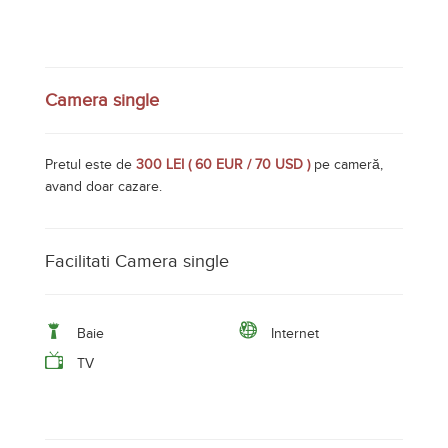
Facilitati Camera single
Baie
Internet
TV
Camera cu 4 locuri
Pretul este de
500 LEI ( 99 EUR / 117 USD )
pe cameră,
avand cazare cu mic dejun inclus.
Facilitati Camera cu 4 locuri