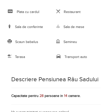
Descriere Pensiunea Râu Sadului
Capacitate pentru
28
persoane in
14
camere.
Va rugam trimiteti si rezervare online!
Situată în localitatea Râu Sadului, din judeţul Sibiu, la 30
km de Sibiu, Pensiunea Râu Sadului are un loc de joacă
pentru copii şi oferă vedere la munţi. Oaspeţii pot lua
masa la restaurantul proprietăţii.
Camerele au TV cu ecran plat cu canale prin satelit. Unele
camere sunt prevăzute cu terasă sau balcon. Toate
camerele includ baie privată. Dotările suplimentare includ