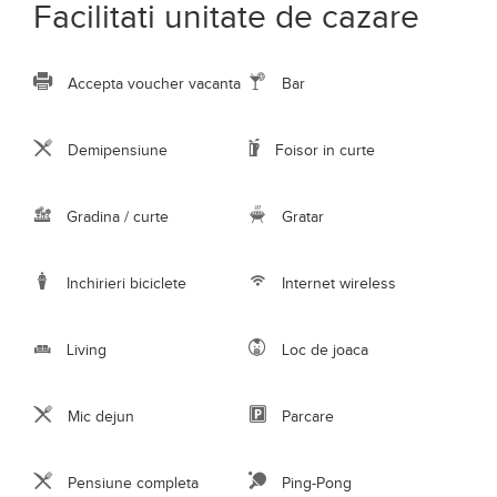
Inchirieri biciclete
Internet wireless
Living
Loc de joaca
Mic dejun
Parcare
Pensiune completa
Ping-Pong
Plata cu cardul
Restaurant
Sala de conferinte
Sala de mese
Scaun bebelus
Semineu
Terasa
Transport auto