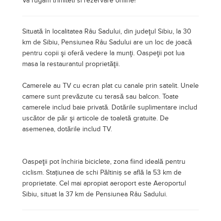
uscător de păr şi articole de toaletă gratuite. De
asemenea, dotările includ TV.
Oaspeţii pot închiria biciclete, zona fiind ideală pentru
ciclism. Stațiunea de schi Păltiniș se află la 53 km de
proprietate. Cel mai apropiat aeroport este Aeroportul
Sibiu, situat la 37 km de Pensiunea Râu Sadului.
Camere si tarife
Camera dubla matrimoniala
*Pret cu pat suplimentar 400 Lei
Pretul este de
330 LEI ( 66 EUR / 77 USD )
pe cameră,
avand cazare cu mic dejun inclus.