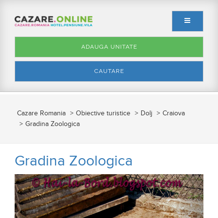
ADAUGA UNITATE
CAUTARE
Cazare Romania
Obiective turistice
Dolj
Craiova
Gradina Zoologica
Gradina Zoologica
Anterior
Urmato