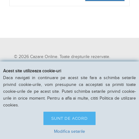
© 2026 Cazare Online. Toate drepturile rezervate.
Cazare Online va pune la dispozitie informatii despre
Acest site utilizeaza cookie-uri
unitati de cazare din toate zonele turistice, oferte
Daca navigati in continuare pe acest site fara a schimba setarile
speciale, rezervari online.
privind cookie-urile, vom presupune ca acceptati sa primiti toate
Utilizand acest serviciu inseamna ca sunteti de acord cu
cookie-urile de pe acest site. Puteti schimba setarile privind cookie-
Termenii si conditiile de utilizare.
urile in orice moment. Pentru a afla ai multe, cititi Politica de utilizare
Parteneri Cazare Online
|
Obiective turistice in Romania
cookies.
SUNT DE ACORD
Modifica setarile