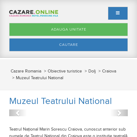
ADAUGA UNITATE
CAUTARE
Cazare Romania
Obiective turistice
Dolj
Craiova
Muzeul Teatrului National
Muzeul Teatrului National
Anterior
Urmato
Teatrul Național Marin Sorescu Craiova, cunoscut anterior sub
numele de Teatrul Național din Craiova este o instituție teatrală