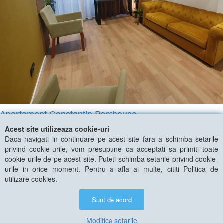
Apartament Constantin Penthouse
Vezi detalii
Acest site utilizeaza cookie-uri
© 2026 Cazare Online. Toate drepturile rezervate.
Daca navigati in continuare pe acest site fara a schimba setarile
privind cookie-urile, vom presupune ca acceptati sa primiti toate
Cazare Online va pune la dispozitie informatii despre unitati de cazare
cookie-urile de pe acest site. Puteti schimba setarile privind cookie-
din toate zonele turistice, oferte speciale, rezervari online.
urile in orice moment. Pentru a afla ai multe, cititi Politica de
Utilizand acest serviciu inseamna ca sunteti de acord cu Termenii si
utilizare cookies.
conditiile de utilizare.
Parteneri Cazare Online
|
Obiective turistice in Romania
Sunt de acord
Modifica setarile