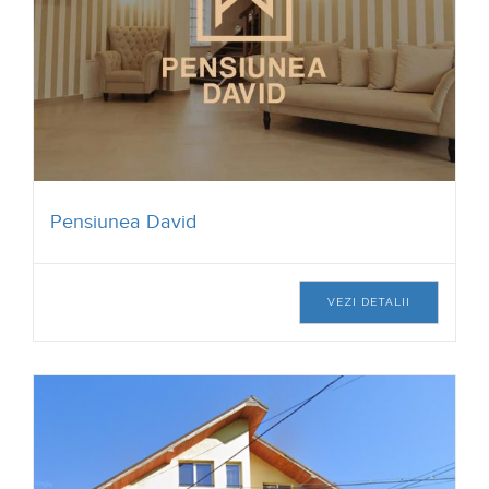
pretul biletelor il puteti afla de pe siteul muzeului.
Unitati de cazare din zona
Pensiunea David