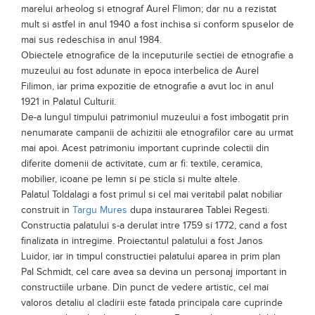
Obiectiv turistic din judetul Mures - Muzeul Judetean Mures -
Sectia de Etnografie si Arta din
Targu-Mures
Sectia de Etnografie si Arta Populara a Muzeului Judetean
Mures este gazduita de Palatul Toldalagi, in Piata Trandafirilor
la nr 11, din
Targu Mures
; incepand cu secolul XVIII, mai exact
1984.
In anul 1934 a luat fiinta aceasta sectia a muzeului, datorita
marelui arheolog si etnograf Aurel Flimon; dar nu a rezistat
mult si astfel in anul 1940 a fost inchisa si conform spuselor de
mai sus redeschisa in anul 1984.
Obiectele etnografice de la inceputurile sectiei de etnografie a
muzeului au fost adunate in epoca interbelica de Aurel
Filimon, iar prima expozitie de etnografie a avut loc in anul
1921 in Palatul Culturii.
De-a lungul timpului patrimoniul muzeului a fost imbogatit prin
nenumarate campanii de achizitii ale etnografilor care au urmat
mai apoi. Acest patrimoniu important cuprinde colectii din
diferite domenii de activitate, cum ar fi: textile, ceramica,