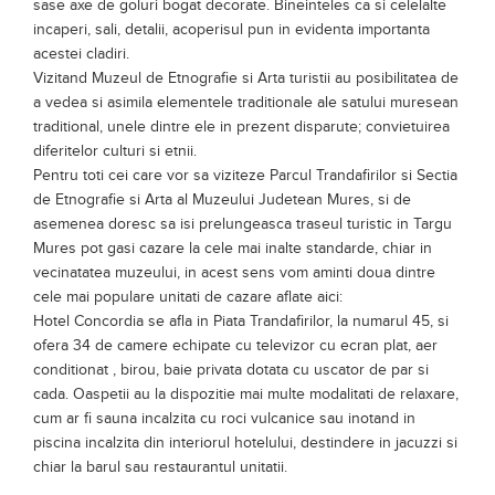
mobilier, icoane pe lemn si pe sticla si multe altele.
Palatul Toldalagi a fost primul si cel mai veritabil palat nobiliar
construit in
Targu Mures
dupa instaurarea Tablei Regesti.
Constructia palatului s-a derulat intre 1759 si 1772, cand a fost
finalizata in intregime. Proiectantul palatului a fost Janos
Luidor, iar in timpul constructiei palatului aparea in prim plan
Pal Schmidt, cel care avea sa devina un personaj important in
constructiile urbane. Din punct de vedere artistic, cel mai
valoros detaliu al cladirii este fatada principala care cuprinde
sase axe de goluri bogat decorate. Bineinteles ca si celelalte
incaperi, sali, detalii, acoperisul pun in evidenta importanta
acestei cladiri.
Vizitand Muzeul de Etnografie si Arta turistii au posibilitatea de
a vedea si asimila elementele traditionale ale satului muresean
traditional, unele dintre ele in prezent disparute; convietuirea
diferitelor culturi si etnii.
Pentru toti cei care vor sa viziteze Parcul Trandafirilor si Sectia
de Etnografie si Arta al Muzeului Judetean Mures, si de
asemenea doresc sa isi prelungeasca traseul turistic in Targu
Mures pot gasi cazare la cele mai inalte standarde, chiar in