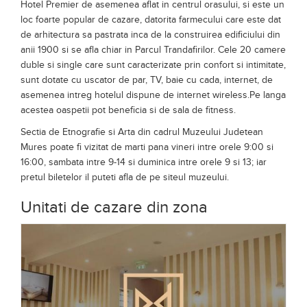
vecinatatea muzeului, in acest sens vom aminti doua dintre
cele mai populare unitati de cazare aflate aici:
Hotel Concordia se afla in Piata Trandafirilor, la numarul 45, si
ofera 34 de camere echipate cu televizor cu ecran plat, aer
conditionat , birou, baie privata dotata cu uscator de par si
cada. Oaspetii au la dispozitie mai multe modalitati de relaxare,
cum ar fi sauna incalzita cu roci vulcanice sau inotand in
piscina incalzita din interiorul hotelului, destindere in jacuzzi si
chiar la barul sau restaurantul unitatii.
Hotel Premier de asemenea aflat in centrul orasului, si este un
loc foarte popular de cazare, datorita farmecului care este dat
de arhitectura sa pastrata inca de la construirea edificiului din
anii 1900 si se afla chiar in Parcul Trandafirilor. Cele 20 camere
duble si single care sunt caracterizate prin confort si intimitate,
sunt dotate cu uscator de par, TV, baie cu cada, internet, de
asemenea intreg hotelul dispune de internet wireless.Pe langa
acestea oaspetii pot beneficia si de sala de fitness.
Sectia de Etnografie si Arta din cadrul Muzeului Judetean
Mures poate fi vizitat de marti pana vineri intre orele 9:00 si
16:00, sambata intre 9-14 si duminica intre orele 9 si 13; iar