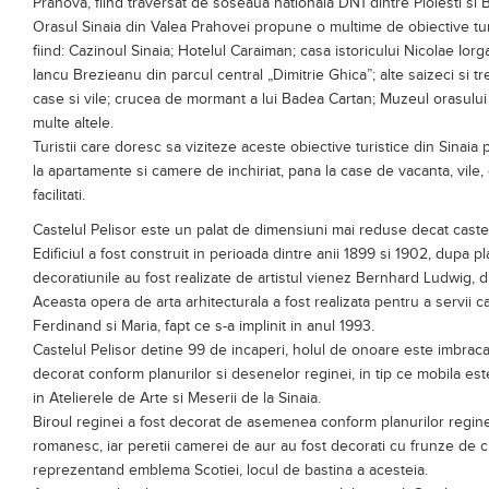
Iancu Brezieanu din parcul central „Dimitrie Ghica”; alte saizeci si
case si vile; crucea de mormant a lui Badea Cartan; Muzeul orasului Si
multe altele.
Turistii care doresc sa viziteze aceste obiective turistice din Sinaia 
la apartamente si camere de inchiriat, pana la case de vacanta, vile,
facilitati.
Castelul Pelisor este un palat de dimensiuni mai reduse decat castelu
Edificiul a fost construit in perioada dintre anii 1899 si 1902, dupa p
decoratiunile au fost realizate de artistul vienez Bernhard Ludwig, di
Aceasta opera de arta arhitecturala a fost realizata pentru a servii c
Ferdinand si Maria, fapt ce s-a implinit in anul 1993.
Castelul Pelisor detine 99 de incaperi, holul de onoare este imbraca
decorat conform planurilor si desenelor reginei, in tip ce mobila este
in Atelierele de Arte si Meserii de la Sinaia.
Biroul reginei a fost decorat de asemenea conform planurilor regine
romanesc, iar peretii camerei de aur au fost decorati cu frunze de ci
reprezentand emblema Scotiei, locul de bastina a acesteia.
Acesta este locul in care au crescut copii cuplului regal: Carol, care 
regina Iugoslaviei; Elisabeta, regina Greciei si Nicolae.
Biroul regelui Ferdinand se afla intr-o incapere in care predomina so