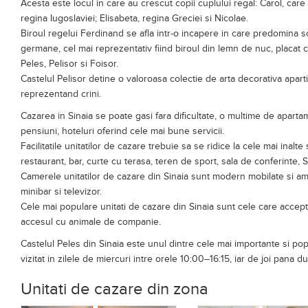
germane, cel mai reprezentativ fiind biroul din lemn de nuc, placat c
Peles, Pelisor si Foisor.
Castelul Pelisor detine o valoroasa colectie de arta decorativa apar
reprezentand crini.
Cazarea in Sinaia se poate gasi fara dificultate, o multime de aparta
pensiuni, hoteluri oferind cele mai bune servicii.
Facilitatile unitatilor de cazare trebuie sa se ridice la cele mai inalt
restaurant, bar, curte cu terasa, teren de sport, sala de conferinte, S
Camerele unitatilor de cazare din Sinaia sunt modern mobilate si amena
minibar si televizor.
Cele mai populare unitati de cazare din Sinaia sunt cele care accep
accesul cu animale de companie.
Castelul Peles din Sinaia este unul dintre cele mai importante si pop
vizitat in zilele de miercuri intre orele 10:00–16:15, iar de joi pana d
Unitati de cazare din zona