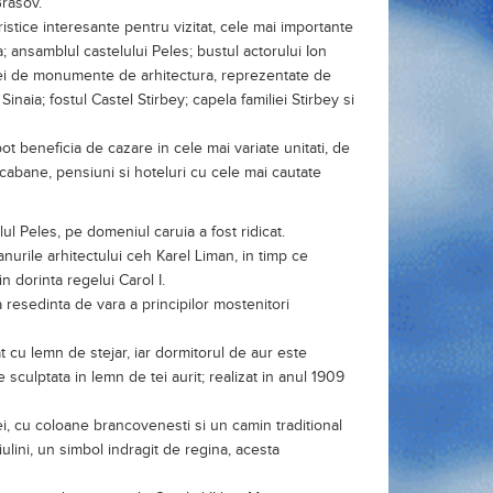
 trei de monumente de arhitectura, reprezentate de
naia; fostul Castel Stirbey; capela familiei Stirbey si
pot beneficia de cazare in cele mai variate unitati, de
 cabane, pensiuni si hoteluri cu cele mai cautate
l Peles, pe domeniul caruia a fost ridicat.
lanurile arhitectului ceh Karel Liman, in timp ce
n dorinta regelui Carol I.
a resedinta de vara a principilor mostenitori
t cu lemn de stejar, iar dormitorul de aur este
 sculptata in lemn de tei aurit; realizat in anul 1909
i, cu coloane brancovenesti si un camin traditional
ulini, un simbol indragit de regina, acesta
avea sa devina regele Carol al II-lea; Marioara,
lemnitatea, mobilat cu piese in stilul neorenasterii