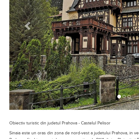
Obiectiv turistic din judetul Prahova - Castelul Pelisor
Sinaia este un oras din zona de nord-vest a judetului Prahova, in ve
Prahova, fiind traversat de soseaua nationala DN1 dintre Ploiesti si 
Orasul Sinaia din Valea Prahovei propune o multime de obiective turi
fiind: Cazinoul Sinaia; Hotelul Caraiman; casa istoricului Nicolae Iorg