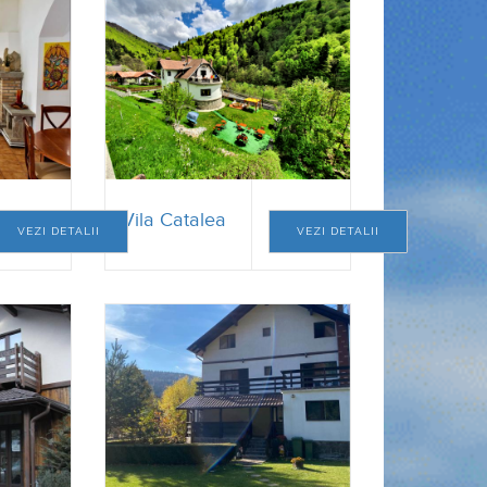
Vila Catalea
VEZI DETALII
VEZI DETALII
Casa Florox
VEZI DETALII
VEZI DETALII