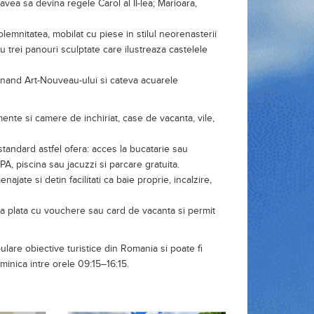
u trei panouri sculptate care ilustreaza castelele
tinand Art-Nouveau-ului si cateva acuarele
mente si camere de inchiriat, case de vacanta, vile,
e standard astfel ofera: acces la bucatarie sau
PA, piscina sau jacuzzi si parcare gratuita.
jate si detin facilitati ca baie proprie, incalzire,
ta plata cu vouchere sau card de vacanta si permit
ulare obiective turistice din Romania si poate fi
uminica intre orele 09:15–16:15.