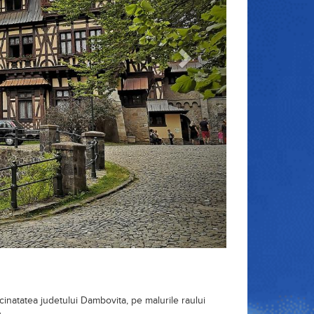
cinatatea judetului Dambovita, pe malurile raului
Brasov.
stice interesante pentru vizitat, cele mai importante
a; ansamblul castelului Peles; bustul actorului Ion