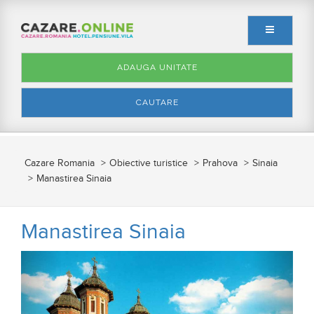
ADAUGA UNITATE
CAUTARE
Cazare Romania
Obiective turistice
Prahova
Sinaia
Manastirea Sinaia
Manastirea Sinaia
Anterior
Urmato