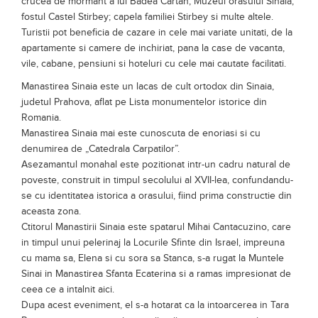
de monumente de arhitectura, reprezentate de case si vile;
crucea de mormant a lui Badea Cartan; Muzeul orasului Sinaia;
fostul Castel Stirbey; capela familiei Stirbey si multe altele.
Turistii pot beneficia de cazare in cele mai variate unitati, de la
apartamente si camere de inchiriat, pana la case de vacanta,
vile, cabane, pensiuni si hoteluri cu cele mai cautate facilitati.
Manastirea Sinaia este un lacas de cult ortodox din Sinaia,
judetul Prahova, aflat pe Lista monumentelor istorice din
Romania.
Manastirea Sinaia mai este cunoscuta de enoriasi si cu
denumirea de „Catedrala Carpatilor”.
Asezamantul monahal este pozitionat intr-un cadru natural de
poveste, construit in timpul secolului al XVII-lea, confundandu-
se cu identitatea istorica a orasului, fiind prima constructie din
aceasta zona.
Ctitorul Manastirii Sinaia este spatarul Mihai Cantacuzino, care
in timpul unui pelerinaj la Locurile Sfinte din Israel, impreuna
cu mama sa, Elena si cu sora sa Stanca, s-a rugat la Muntele
Sinai in Manastirea Sfanta Ecaterina si a ramas impresionat de
ceea ce a intalnit aici.