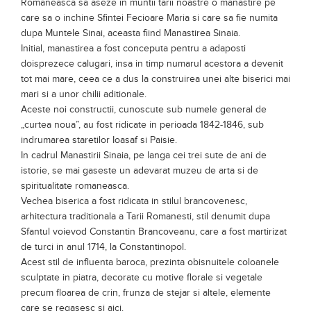
Dupa acest eveniment, el s-a hotarat ca la intoarcerea in Tara
Romaneasca sa aseze in muntii tarii noastre o manastire pe
care sa o inchine Sfintei Fecioare Maria si care sa fie numita
dupa Muntele Sinai, aceasta fiind Manastirea Sinaia.
Initial, manastirea a fost conceputa pentru a adaposti
doisprezece calugari, insa in timp numarul acestora a devenit
tot mai mare, ceea ce a dus la construirea unei alte biserici mai
mari si a unor chilii aditionale.
Aceste noi constructii, cunoscute sub numele general de
„curtea noua”, au fost ridicate in perioada 1842-1846, sub
indrumarea staretilor Ioasaf si Paisie.
In cadrul Manastirii Sinaia, pe langa cei trei sute de ani de
istorie, se mai gaseste un adevarat muzeu de arta si de
spiritualitate romaneasca.
Vechea biserica a fost ridicata in stilul brancovenesc,
arhitectura traditionala a Tarii Romanesti, stil denumit dupa
Sfantul voievod Constantin Brancoveanu, care a fost martirizat
de turci in anul 1714, la Constantinopol.
Acest stil de influenta baroca, prezinta obisnuitele coloanele
sculptate in piatra, decorate cu motive florale si vegetale
precum floarea de crin, frunza de stejar si altele, elemente