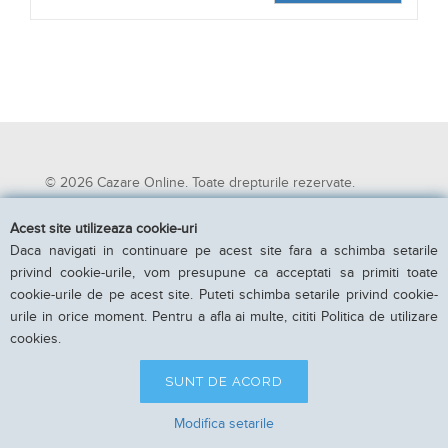
VEZI DETALII
© 2026 Cazare Online. Toate drepturile rezervate.
Acest site utilizeaza cookie-uri
Cazare Online va pune la dispozitie informatii despre
Daca navigati in continuare pe acest site fara a schimba setarile
unitati de cazare din toate zonele turistice, oferte
privind cookie-urile, vom presupune ca acceptati sa primiti toate
speciale, rezervari online.
cookie-urile de pe acest site. Puteti schimba setarile privind cookie-
Utilizand acest serviciu inseamna ca sunteti de acord cu
urile in orice moment. Pentru a afla ai multe, cititi Politica de utilizare
Termenii si conditiile de utilizare.
cookies.
Parteneri Cazare Online
|
Obiective turistice in Romania
SUNT DE ACORD
Modifica setarile