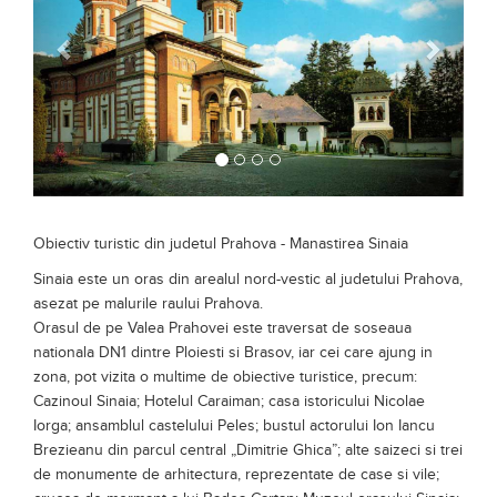
Obiectiv turistic din judetul Prahova - Manastirea Sinaia
Sinaia este un oras din arealul nord-vestic al judetului Prahova,
asezat pe malurile raului Prahova.
Orasul de pe Valea Prahovei este traversat de soseaua
nationala DN1 dintre Ploiesti si Brasov, iar cei care ajung in
zona, pot vizita o multime de obiective turistice, precum:
Cazinoul Sinaia; Hotelul Caraiman; casa istoricului Nicolae
Iorga; ansamblul castelului Peles; bustul actorului Ion Iancu
Brezieanu din parcul central „Dimitrie Ghica”; alte saizeci si trei