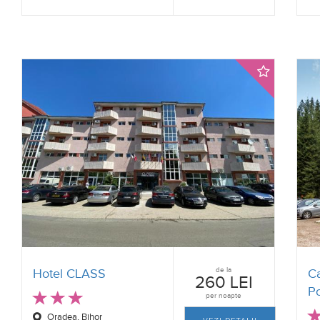
de la
Hotel CLASS
C
260 LEI
Po
per noapte
Oradea, Bihor