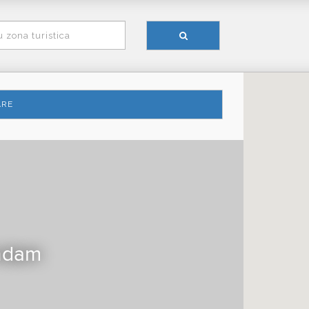
ARE
ndam