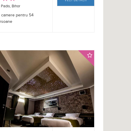
VEZI DETALII
Padis, Bihor
 camere pentru 54
rsoane