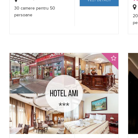
VEZI DETALII
30 camere pentru 50
persoane
20
pe