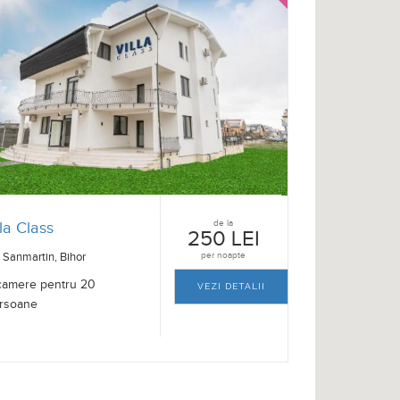
de la
la Class
250 LEI
Sanmartin, Bihor
per noapte
camere pentru 20
VEZI DETALII
rsoane