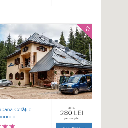
de la
abana Cetățile
280 LEI
norului
per noapte