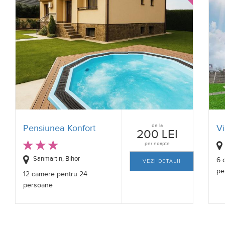
de la
Pensiunea Konfort
Vi
200 LEI
per noapte
Sanmartin, Bihor
6 
VEZI DETALII
pe
12 camere pentru 24
persoane