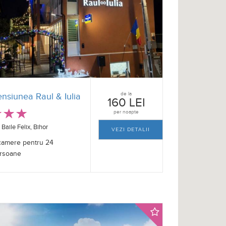
de la
nsiunea Raul & Iulia
160 LEI
per noapte
Baile Felix, Bihor
VEZI DETALII
camere pentru 24
rsoane