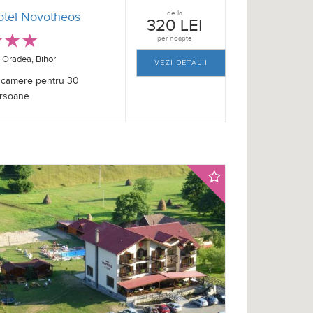
de la
otel Novotheos
320 LEI
per noapte
Oradea, Bihor
VEZI DETALII
 camere pentru 30
rsoane