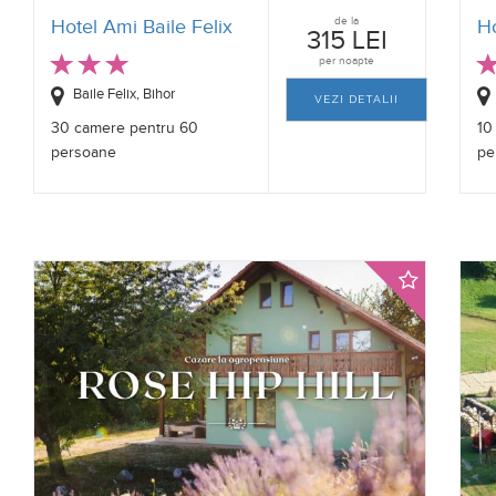
de la
Hotel Ami Baile Felix
H
315 LEI
per noapte
Baile Felix, Bihor
VEZI DETALII
30 camere pentru 60
10
persoane
pe