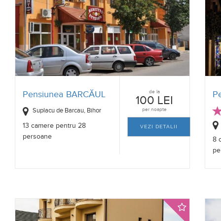
de la
Pensiunea BARCĂUL
Pe
100 LEI
Suplacu de Barcau, Bihor
per noapte
13 camere pentru 28
VEZI DETALII
persoane
8 
pe