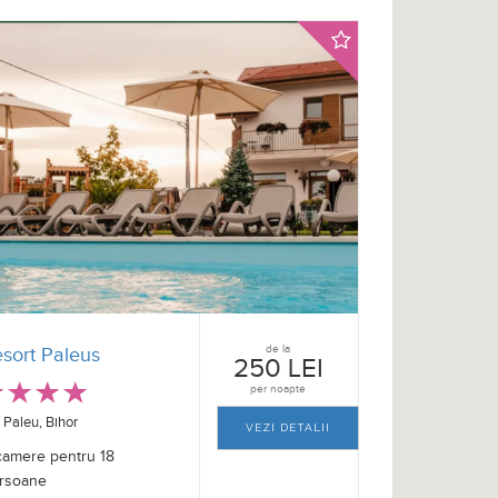
de la
sort Paleus
250 LEI
per noapte
Paleu, Bihor
VEZI DETALII
camere pentru 18
rsoane