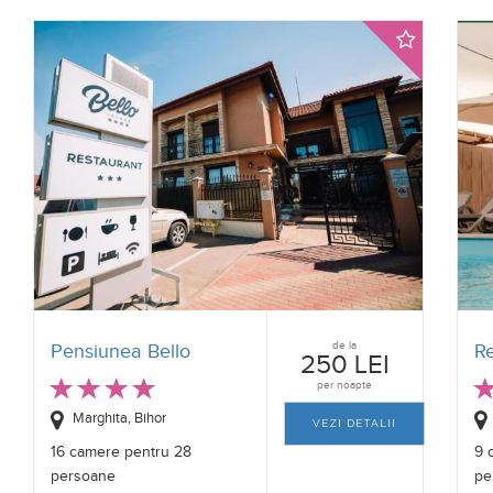
de la
Pensiunea Bello
Re
250 LEI
per noapte
Marghita, Bihor
VEZI DETALII
16 camere pentru 28
9 
persoane
pe