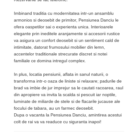
Imbinand traditia cu modernitatea intr-un ansamblu
armonios si deosebit de primitor, Pensiunea Danciu le
ofera oaspetilor sai o experienta unica. Interioarele
elegante prin ineditele aranjamente si accesorii rustice
va asigura un confort deosebit si un sentiment cald de
intimitate, datorat frumosului mobilier din lemn,
accentelor traditionale strecurate discret si notei
familiale ce domina intregul complex.
In plus, locatia pensiunii, aflata in sanul naturii, o
transforma intr-o oaza de liniste si relaxare; padurile de
brad va imbie de jur imprejur sa le cautati racoarea, raul
din apropiere va invita la scalda si pescuit iar noptile,
luminate de miliarde de stele si de flacarile jucause ale
focului de tabara, au un farmec deosebit.
Dupa o vacanta la Pensiunea Danciu, amintirea acestui
colt de rai va va readuce cu siguranta inapoi!