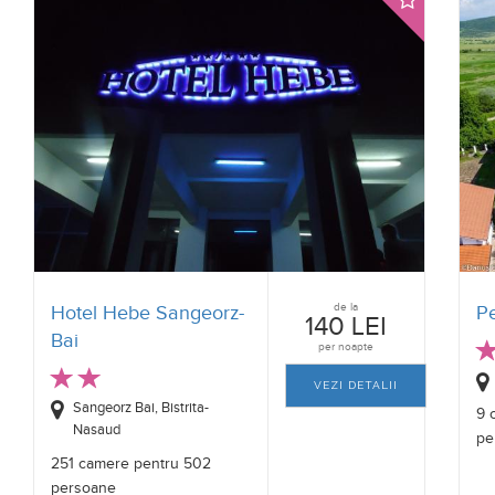
de la
Hotel Hebe Sangeorz-
P
140 LEI
Bai
per noapte
VEZI DETALII
Sangeorz Bai, Bistrita-
9 
Nasaud
pe
251 camere pentru 502
persoane