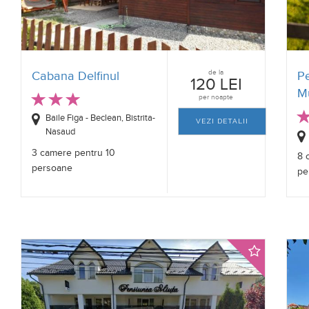
de la
Cabana Delfinul
P
120 LEI
M
per noapte
Baile Figa - Beclean, Bistrita-
VEZI DETALII
Nasaud
3 camere pentru 10
8 
persoane
pe