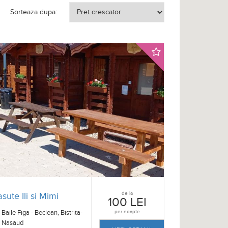
Sorteaza dupa:
de la
sute Ili si Mimi
100 LEI
Baile Figa - Beclean, Bistrita-
per noapte
Nasaud