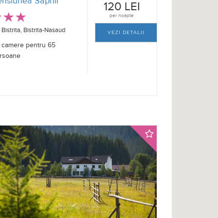
ensiunea Saphir
120 LEI
per noapte
Bistrita, Bistrita-Nasaud
VEZI DETALII
 camere pentru 65
rsoane