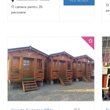
VEZI DETALII
12
17 camere pentru 35
pe
persoane
de la