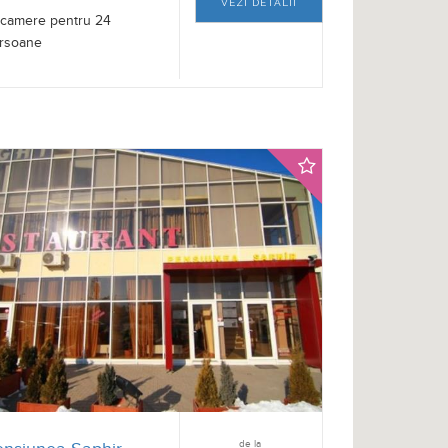
VEZI DETALII
 camere pentru 24
rsoane
de la