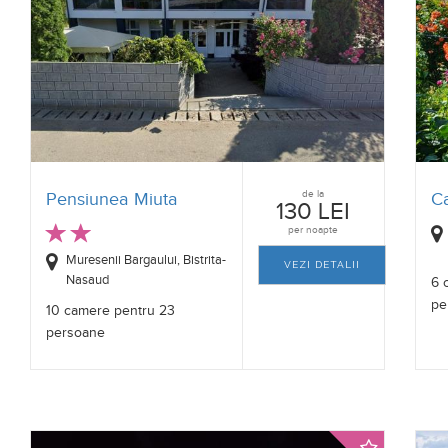
de la
Pensiunea Miuta
C
130 LEI
per noapte
Muresenii Bargaului, Bistrita-
VEZI DETALII
Nasaud
6 
pe
10 camere pentru 23
persoane