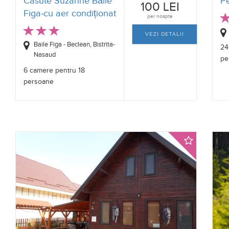
Casute Suzanne Băile
P
100 LEI
Figa-cu aer condiționat
per noapte
VEZI DETALII
Baile Figa - Beclean, Bistrita-
24
Nasaud
pe
6 camere pentru 18
persoane