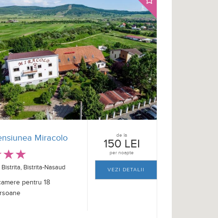
de la
ensiunea Miracolo
150 LEI
per noapte
Bistrita, Bistrita-Nasaud
VEZI DETALII
camere pentru 18
rsoane