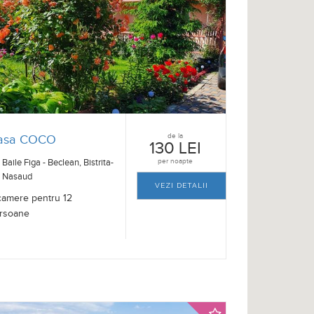
de la
asa COCO
130 LEI
Baile Figa - Beclean, Bistrita-
per noapte
Nasaud
VEZI DETALII
camere pentru 12
rsoane