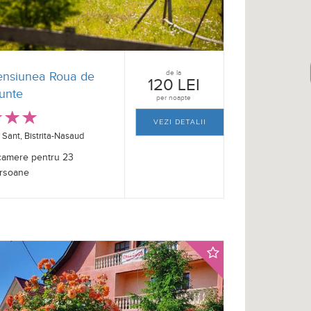
de la
ensiunea Roua de
120 LEI
unte
per noapte
VEZI DETALII
Sant, Bistrita-Nasaud
camere pentru 23
rsoane