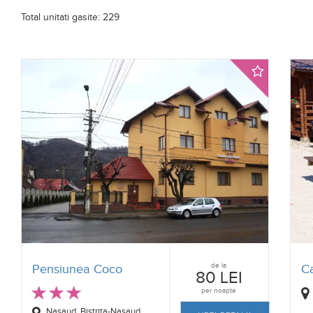
Total unitati gasite: 229
de la
Pensiunea Coco
Ca
80 LEI
per noapte
Nasaud, Bistrita-Nasaud