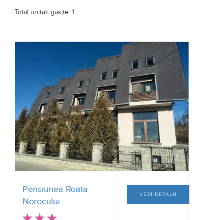
Total unitati gasite: 1
Pensiunea Roata
VEZI DETALII
Norocului