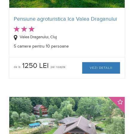
Pensiune agroturistica Ica Valea Draganului
Valea Draganului, Cluj
5 camere pentru 10 persoane
1250 LEI
de la
per noapte
VEZI DETALII