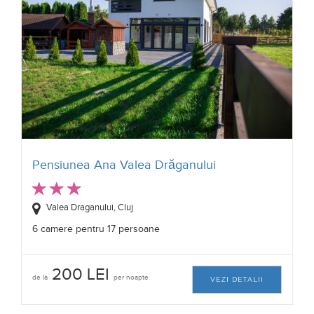
Pensiunea Ana Valea Drăganului
Valea Draganului, Cluj
6 camere pentru 17 persoane
200 LEI
de la
per noapte
VEZI DETALII