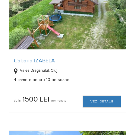
Cabana IZABELA
Valea Draganului, Cluj
4 camere pentru 10 persoane
1500 LEI
de la
per noapte
VEZI DETALII