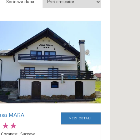
Sorteaza dupa:
asa MARA
VEZI DETALII
Cozanesti, Suceava