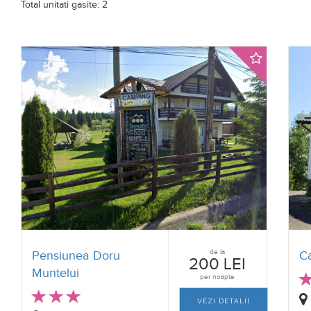
Total unitati gasite: 2
de la
Pensiunea Doru
C
200 LEI
Muntelui
per noapte
VEZI DETALII