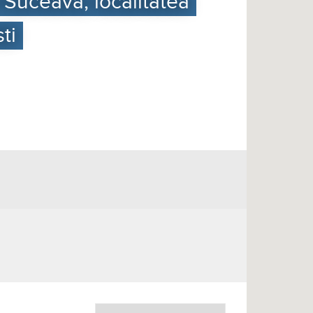
 Suceava, localitatea
ti