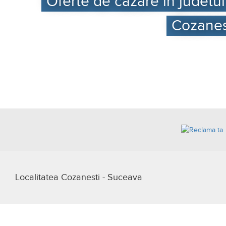
Oferte de cazare in judetul
Cozanes
Localitatea Cozanesti - Suceava