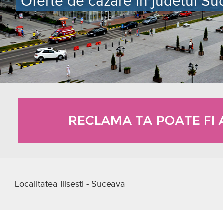
Oferte de cazare in judetul Suce
Localitatea Ilisesti - Suceava