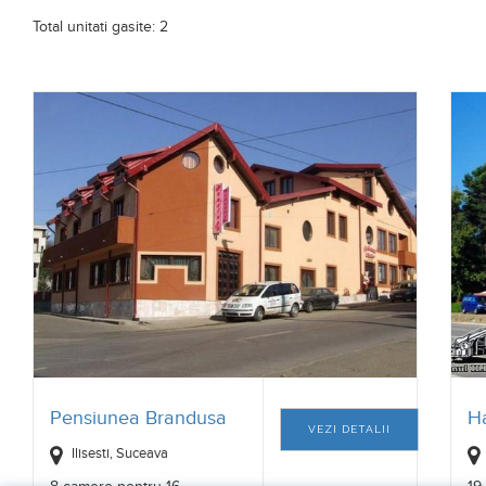
Total unitati gasite: 2
Pensiunea Brandusa
Ha
VEZI DETALII
Ilisesti, Suceava