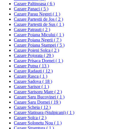
Cazare Paltinoasa ( 6 )
Cazare Panaci ( 5 )
Cazare Parau Negrei ( 1 )
Cazare Partestii de Jos ( 2 )
Cazare Partestii de Sus ( 1 )
Cazare Patrauti ( 2 )
Cazare Poiana Micului ( 1 )
Cazare Poiana Negrii ( 7 )
Cazare Poiana Stampei ( 5 )
Cazare Poieni Solca ( 2 )
Cazare Pojorata ( 29 )
Cazare Prisaca Dornei ( 1 )
Cazare Putna ( 13 )
Cazare Radauti ( 12 )
Cazare Rasca ( 1 )
Cazare Sadova ( 18 )
Cazare Sarisor ( 1 )
Cazare Sarisoru Mare ( 2 )
Cazare Saru Bucovinei ( 1 )
Cazare Saru Dornei ( 19 )
Cazare Scheia ( 12 )
Cazare Slatioara (Stulpicani) ( 1 )
Cazare Solca ( 2 )
Cazare Solonetu Nou ( 1 )
Cazare Stramtura ( 1 )