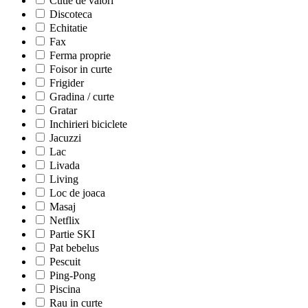
Cutie de valori
Discoteca
Echitatie
Fax
Ferma proprie
Foisor in curte
Frigider
Gradina / curte
Gratar
Inchirieri biciclete
Jacuzzi
Lac
Livada
Living
Loc de joaca
Masaj
Netflix
Partie SKI
Pat bebelus
Pescuit
Ping-Pong
Piscina
Rau in curte