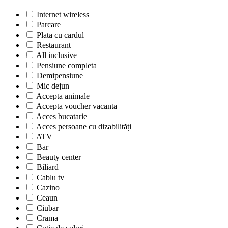
Internet wireless
Parcare
Plata cu cardul
Restaurant
All inclusive
Pensiune completa
Demipensiune
Mic dejun
Accepta animale
Accepta voucher vacanta
Acces bucatarie
Acces persoane cu dizabilități
ATV
Bar
Beauty center
Biliard
Cablu tv
Cazino
Ceaun
Ciubar
Crama