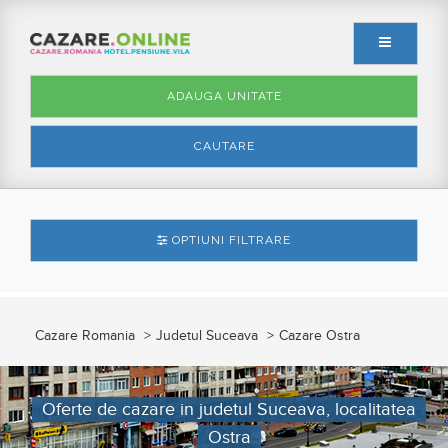
ADAUGA UNITATE
CAUTARE
OPTIUNI FILTRARE
Cazare Romania
Judetul Suceava
Cazare Ostra
Oferte de cazare in judetul Suceava, localitatea
Ostra