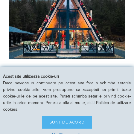
Cabana Aframe The Secret Land
Acest site utilizeaza cookie-uri
Ostra, Suceava
Daca navigati in continuare pe acest site fara a schimba setarile
6 camere pentru 12 persoane
privind cookie-urile, vom presupune ca acceptati sa primiti toate
cookie-urile de pe acest site. Puteti schimba setarile privind cookie-
urile in orice moment. Pentru a afla ai multe, cititi Politica de utilizare
1600 LEI
cookies.
de la
per noapte
VEZI DETALII
SUNT DE ACORD