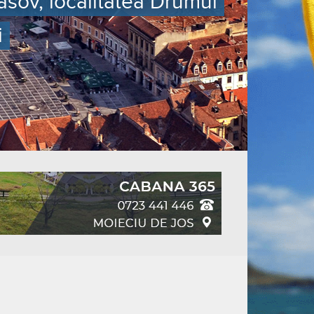
asov, localitatea Drumul
i