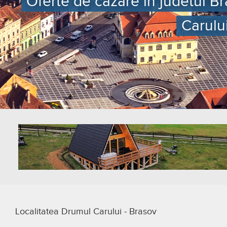
Oferte de cazare in judetul Br
Carulu
Localitatea Drumul Carului - Brasov